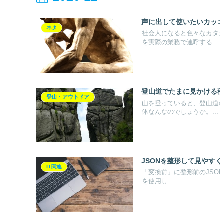
声に出して使いたいカッ
ネタ
社会人になると色々なカタ
を実際の業務で連呼する...
登山道でたまに見かける
登山・アウトドア
山を登っていると、登山道
体なんなのでしょうか。...
JSONを整形して見やす
IT関連
「変換前」に整形前のJSON
を使用し...