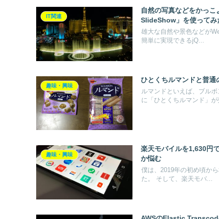
自然の写真などをかっこよく切
IT関連
SlideShow」を使ってみ
雄大な自然や景色などがW
簡単に実現できるjQ...
ひとくちルマンドと普通
趣味・興味
ルマンドといえば、ブルボ
に「ひとくちルマンド」が売
楽天モバイルを1,630円で使
趣味・興味
か悩む
僕は、2019年の初め頃
た。 そして、楽天モバ...
AWSのElastic Tr