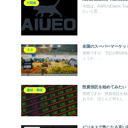
IT関連
今回は、AWSのElastic
たいと思...
全国のスーパーマーケッ
ネタ
突然ですが、下記のBGM
ょうか。...
投資信託を始めてみたい
趣味・興味
突然ですが、投資信託を始
おろか、ほとんど何もし...
ビジネスで気になる言い